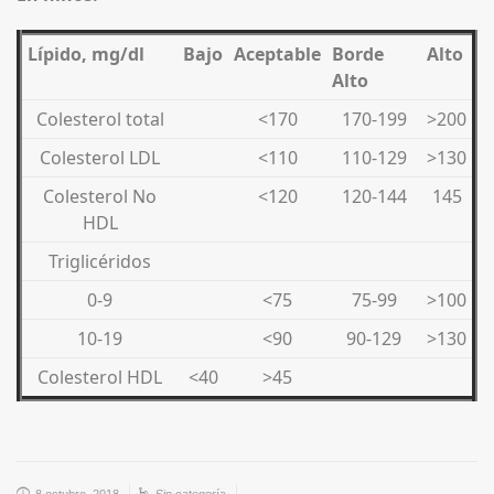
Lípido, mg/dl
Bajo
Aceptable
Borde
Alto
Alto
Colesterol total
<170
170-199
>200
Colesterol LDL
<110
110-129
>130
Colesterol No
<120
120-144
145
HDL
Triglicéridos
0-9
<75
75-99
>100
10-19
<90
90-129
>130
Colesterol HDL
<40
>45