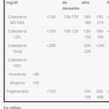
mg/dl
de
alto
A
deseable
Colesterol
<130
130-159
160-
190-
>
NO HDL
189
219
Colesterol
<100
100-129
130-
160-
>
LDL
159
189
Colesterol
<200
200-
>240
Total
239
Colesterol
HDL
Hombres
<40
Mujeres
<50
Trigliceridos
<150
150-
200-
>
199
499
En niños: