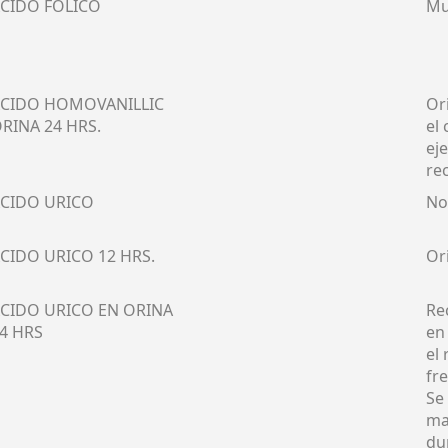
CIDO FOLICO
Mu
CIDO HOMOVANILLIC
Or
RINA 24 HRS.
el
ej
rec
CIDO URICO
No
CIDO URICO 12 HRS.
Or
CIDO URICO EN ORINA
Re
4 HRS
en
el
fr
Se
ma
du