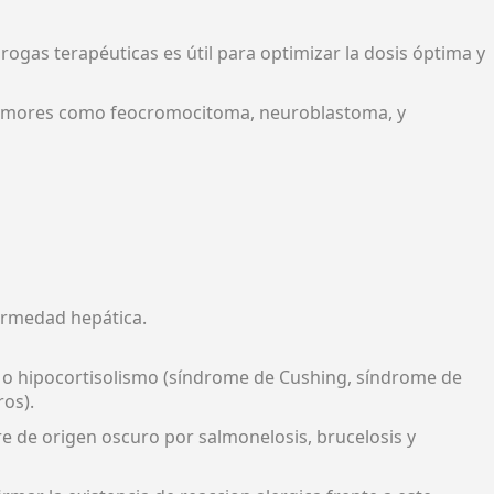
rogas terapéuticas es útil para optimizar la dosis óptima y
umores como feocromocitoma, neuroblastoma, y
ermedad hepática.
r o hipocortisolismo (síndrome de Cushing, síndrome de
ros).
re de origen oscuro por salmonelosis, brucelosis y