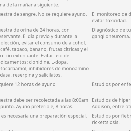
ina de la mañana siguiente.
estra de sangre. No se requiere ayuno.
El monitoreo de d
evitar toxicidad.
estra de orina de 24 horas, con
Diagnóstico de t
servante. El día previo y durante la
ganglioneuroma.
colección, evitar el consumo de alcohol,
 café, tabaco, banano, frutas cítricas y el
ercicio extenuante. Evitar uso de
dicamentos: clonidine, L-dopa,
tocarbamol, inhibidores de monoamino
dasa, reserpina y salicilatos.
quiere 12 horas de ayuno
Estudios por enf
estra debe ser recolectada a las 8:00am
Estudios de hipe
 punto. Ayuno preferible, 8 horas.
Addison, entre ot
 es necesaria una preparación especial.
Estudios por fieb
rickettsiosis.