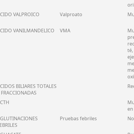
or
CIDO VALPROICO
Valproato
Mu
CIDO VANILMANDELICO
VMA
Mu
pre
re
té,
ej
me
me
oxi
CIDOS BILIARES TOTALES
Re
 FRACCIONADAS
ACTH
Mu
en
GLUTINACIONES
Pruebas febriles
No
EBRILES