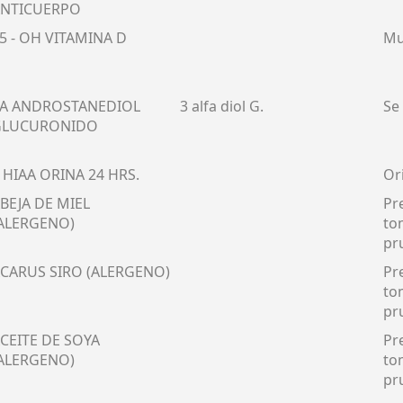
NTICUERPO
5 - OH VITAMINA D
Mu
A ANDROSTANEDIOL
3 alfa diol G.
Se
GLUCURONIDO
 HIAA ORINA 24 HRS.
Or
BEJA DE MIEL
Pr
ALERGENO)
to
pr
CARUS SIRO (ALERGENO)
Pr
to
pr
CEITE DE SOYA
Pr
ALERGENO)
to
pr