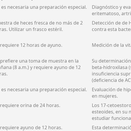
 es necesaria una preparación especial.
Diagnóstico y ev
eritematoso, artri
estra de heces fresca de no más de 2
Detección de de H
as. Utilizar un frasco estéril.
contra esta bacter
 requiere 12 horas de ayuno.
Medición de la vi
 prefiere una toma de muestra en la
Su determinación 
ñana (8 a.m.) y requiere ayuno de 12
beta-hidroxilasa 
ras.
insuficiencia sup
(deficiencia de AC
 es necesaria una preparación especial.
Evaluación de hip
en mujeres.
 requiere orina de 24 horas.
Los 17-cetoestor
esteoides, en su 
estudiar funcionam
 requiere ayuno de 12 horas.
Esta determinació