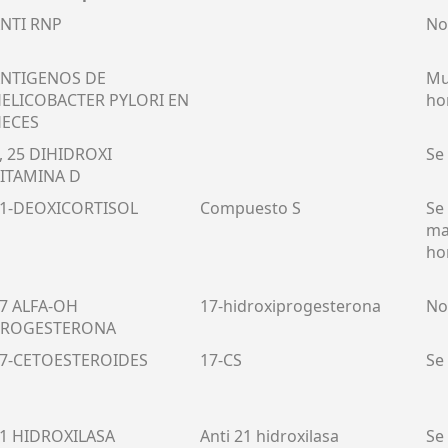
NTI RNP
No
NTIGENOS DE
Mu
ELICOBACTER PYLORI EN
hor
ECES
, 25 DIHIDROXI
Se
ITAMINA D
1-DEOXICORTISOL
Compuesto S
Se
ma
ho
7 ALFA-OH
17-hidroxiprogesterona
No
PROGESTERONA
7-CETOESTEROIDES
17-CS
Se
1 HIDROXILASA
Anti 21 hidroxilasa
Se