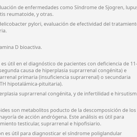
aluación de enfermedades como Síndrome de Sjogren, lupu
tis reumatoide, y otras.
elicobacter pylori, evaluación de efectividad del tratamien
ia.
tamina D bioactiva.
es útil en el diagnóstico de pacientes con deficiencia de 11
(segunda causa de hiperplasia suprarrenal congénita) e
rarrenal primaria (insuficiencia suprarrenal) o secundaria
TH hipotalámica-pituitaria).
erplasia suprarrenal congénita, y de infertilidad e hirsutis
oides son metabolitos poducto de la descomposición de los
mayoría de acción andrógena. Este análisis es útil para
iento testicular, suprarrenal e hipofisiario.
n es útil para diagnosticar el síndrome poliglandular