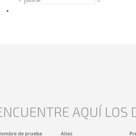
ENCUENTRE AQUÍ LOS 
ombre de prueba
Alias
Pr