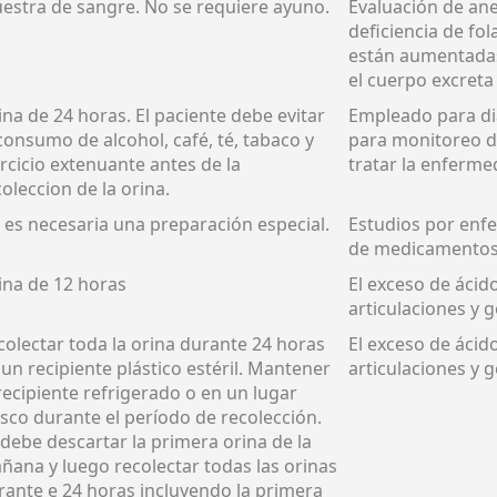
estra de sangre. No se requiere ayuno.
Evaluación de an
deficiencia de fo
están aumentadas,
el cuerpo excreta 
ina de 24 horas. El paciente debe evitar
Empleado para d
 consumo de alcohol, café, té, tabaco y
para monitoreo de
ercicio extenuante antes de la
tratar la enferme
oleccion de la orina.
 es necesaria una preparación especial.
Estudios por enfe
de medicamentos
ina de 12 horas
El exceso de ácid
articulaciones y 
colectar toda la orina durante 24 horas
El exceso de ácid
 un recipiente plástico estéril. Mantener
articulaciones y 
 recipiente refrigerado o en un lugar
esco durante el período de recolección.
 debe descartar la primera orina de la
ñana y luego recolectar todas las orinas
rante e 24 horas incluyendo la primera