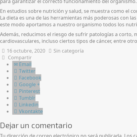
para garantizar el correcto funcionamiento del organismo. 
En estudios sobre nutrición y salud, se muestra como el c
La dieta es una de las herramientas más poderosas con la
este modo aportamos a nuestro organismo todos los nutrie
Además, reducimos el riesgo de sufrir patologías a corto,
cardiovasculares, incluso ciertos tipos de cáncer, entre o
16 octubre, 2020
Sin categoría
Compartir
Email
Twitter
Facebook
Google +
Pinterest
Tumblr
Linkedin
Vkontakte
Dejar un comentario
Tu dirección de correo electrónico no será publicada.
Los c