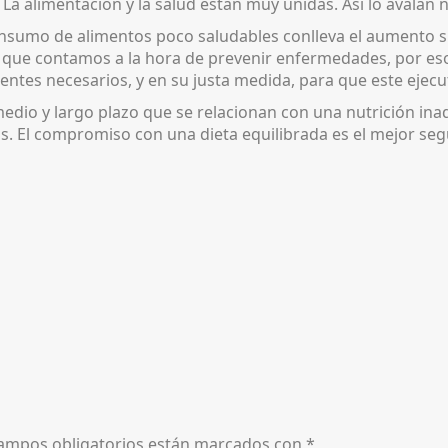
La alimentación y la salud están muy unidas. Así lo avalan 
onsumo de alimentos poco saludables conlleva el aumento si
s que contamos a la hora de prevenir enfermedades, por es
ntes necesarios, y en su justa medida, para que este ejec
 medio y largo plazo que se relacionan con una nutrición i
tros. El compromiso con una dieta equilibrada es el mejor 
ampos obligatorios están marcados con
*