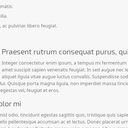
natis.
lla.
 ac pulvinar libero feugiat.
Praesent rutrum consequat purus, quis
Integer consectetur enim ipsum, a tempus mi fermentum qu
amet suscipit sapien venenatis feugiat. In sed augue nec l
aliquet ligula vitae augue luctus convallis. Suspendisse s
 dui. Quisque porta magna ligula, non imperdiet massa tinc
egestas vel, feugiat et eros.
olor mi
ed nisl odio, tincidunt egestas sagittis quis, tristique quis sa
ed felis pellentesque accumsan ac et lectus. Donec placerat ur