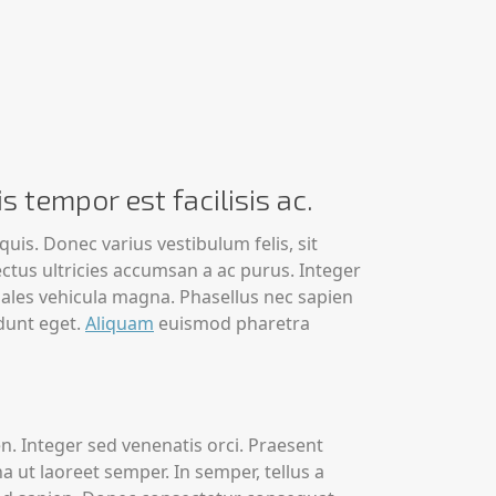
 tempor est facilisis ac.
is. Donec varius vestibulum felis, sit
ectus ultricies accumsan a ac purus. Integer
odales vehicula magna. Phasellus nec sapien
idunt eget.
Aliquam
euismod pharetra
pien. Integer sed venenatis orci. Praesent
na ut laoreet semper. In semper, tellus a