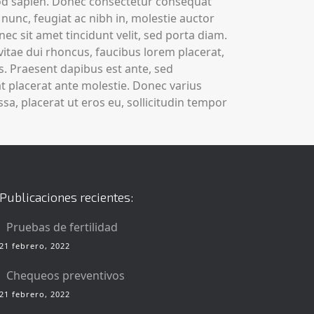
mod sapien. Donec consectetur consequat
 nunc, feugiat ac nibh in, molestie auctor
ec sit amet tincidunt velit, sed porta diam.
vitae dui rhoncus, faucibus lorem placerat,
is. Praesent dapibus est ante, sed
 placerat ante molestie. Donec varius
a, placerat ut eros eu, sollicitudin tempor
Publicaciones recientes:
Pruebas de fertilidad
21 febrero, 2022
Chequeos preventivos
21 febrero, 2022