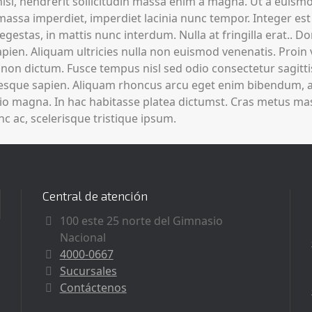
nisi, hendrerit sollicitudin massa enim a magna. Ut a euis
 massa imperdiet, imperdiet lacinia nunc tempor. Integer est
estas, in mattis nunc interdum. Nulla at fringilla erat.. Don
pien. Aliquam ultricies nulla non euismod venenatis. Proin 
si non dictum. Fusce tempus nisl sed odio consectetur sagitt
sque sapien. Aliquam rhoncus arcu eget enim bibendum, at
o magna. In hac habitasse platea dictumst. Cras metus mass
c ac, scelerisque tristique ipsum.
Central de atención
100 este 25 norte del Gimnasio
Nacional
4000-0667
Sucursales
Contáctenos