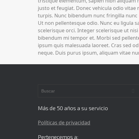
tristique elementum, sapien nibh aliquam 
justo et feugiat. Donec vehicula odio vitae
turpis. Nunc bibendum nunc fringilla nunc eg
Ut non pellentesque odio. Nunc eu ligula sa
scelerisque orci. Integer scelerisque ut ni
bibendum mi tempor et. Morbi sed pellente
ipsum quis malesuada laoreet. Cras sed odi
neque. Duis purus ipsum, aliquam vitae nun
Más de 50 años a su servicio
Políticas de privacidad
Pertenecemos a: