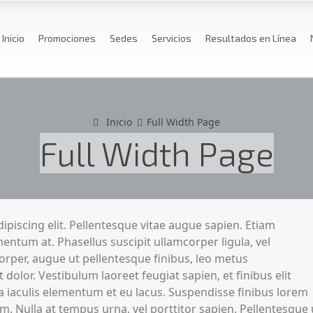
Inicio
Promociones
Sedes
Servicios
Resultados en Línea
Inicio
Full Width Page
Full Width Page
piscing elit. Pellentesque vitae augue sapien. Etiam
ermentum at. Phasellus suscipit ullamcorper ligula, vel
orper, augue ut pellentesque finibus, leo metus
 dolor. Vestibulum laoreet feugiat sapien, et finibus elit
la iaculis elementum et eu lacus. Suspendisse finibus lorem
m. Nulla at tempus urna, vel porttitor sapien. Pellentesque ut 