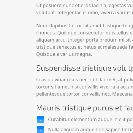
Ut posuere nunc et eros lacinia, egestas v
volutpat. Integer lacus odio, viverra variu
Nunc dapibus tortor sit amet tristique feug
rhoncus. Quisque consectetur quis tellus et 
aliquam arcu. Integer porta pretium mi sit
tristique senectus et netus et malesuada fam
Quisque a varius magna.
Suspendisse tristique volutp
Cras pulvinar risus nec nibh laoreet, at pulvi
tortor sit amet nisi convallis viverra a ac
pellentesque tortor convallis nec. Maecenas
Mauris tristique purus et 
Curabitur elementum augue in elit po
Nulla aliquam augue non sapien tinci