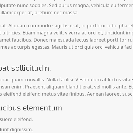
ulputate nunc sodales. Sed purus magna, vehicula eu ferment
s ullamcorper at, pretium nec massa.
iat. Aliquam commodo sagittis erat, in porttitor odio pharet
ultricies. Etiam magna velit, viverra ac orci et, tincidunt i
 amet faucibus. Donec malesuada lectus laoreet porttitor r
es ac turpis egestas. Mauris ut orci quis orci vehicula faci
at sollicitudin.
nar quam convallis. Nulla facilisi. Vestibulum at lectus vitae 
cumsan enim. Praesent aliquam blandit erat, vel mollis ante. 
 eleifend eleifend metus vitae finibus. Aenean laoreet susc
faucibus elementum
suere eleifend.
dunt dignissim.